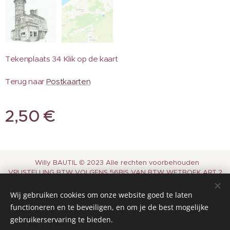
Tekenplaats 34 Klik op de kaart
Terug naar
Postkaarten
2,50
€
Willy BAUTIL © 2023 Alle rechten voorbehouden
VRIJSTELLING BTW VOLGENS 56BIS VAN BTW WETBOEK ART.2
PAR.3
Wij gebruiken cookies om onze website goed te laten
Terug naar
Startpagina
Cookies
functioneren en te beveiligen, en om je de best mogelijke
gebruikerservaring te bieden.