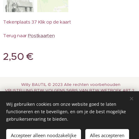
Tekenplaats 37 Klik op de kaart
Terug naar
Postkaarten
2,50
€
Willy BAUTIL © 2023 Alle rechten voorbehouden
VRIJSTELLING BTW VOLGENS 56BIS VAN BTW WETBOEK ART.2
PAR.3
Wij gebruiken cookies om onze website goed te laten
Terug naar
Startpagina
Cookies
functioneren en te beveiligen, en om je de best mogelijke
gebruikerservaring te bieden.
Toevoegen aan de winkelwagen
Accepteer alleen noodzakelijke
Alles accepteren