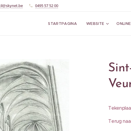
til@skynet.be
0495 57 52 00
STARTPAGINA
WEBSITE
ONLINE
Sin
Veu
Tekenplaat
Terug na