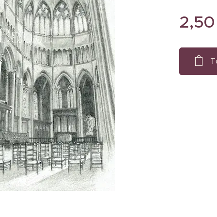
2,50
T