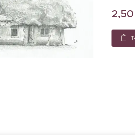
2,50
T