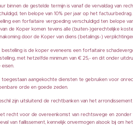
actuur binnen de gestelde termijn is vanaf de vervaldag van
schuldigd, ten belope van 10% per jaar op het factuurbedrag
ling een forfaitaire vergoeding verschuldigd ten belope va
 van de Koper komen tevens alle (buiten-)gerechtelijke kost
iet nakoming door de Koper van diens (betalings-) verplichtin
 de bestelling is de koper eveneens een forfaitaire schadeve
elling, met hetzelfde minimum van € 25,- en dit onder uitdr
 eisen.
eval toegestaan aangekochte diensten te gebruiken voor onre
 openbare orde en goede zeden.
 geschil zijn uitsluitend de rechtbanken van het arrondisseme
 het recht voor de overeenkomst van rechtswege en zonder 
al van faillissement, kennelijk onvermogen alsook bij om het