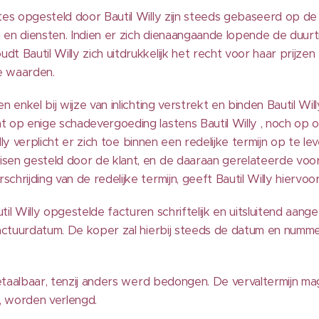
rtes opgesteld door Bautil Willy zijn steeds gebaseerd op 
 en diensten. Indien er zich dienaangaande lopende de duurt
t Bautil Willy zich uitdrukkelijk het recht voor haar prijze
e waarden.
 enkel bij wijze van inlichting verstrekt en binden Bautil Will
t op enige schadevergoeding lastens Bautil Willy , noch op
Willy verplicht er zich toe binnen een redelijke termijn op te l
isen gesteld door de klant, en de daaraan gerelateerde vo
hrijding van de redelijke termijn, geeft Bautil Willy hiervoo
til Willy opgestelde facturen schriftelijk en uitsluitend aan
 factuurdatum. De koper zal hierbij steeds de datum en numm
betaalbaar, tenzij anders werd bedongen. De vervaltermijn ma
 worden verlengd.