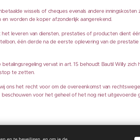
betaalde wissels of cheques evenals andere inningskosten zij
 en worden de koper afzonderlijk aangerekend.
tot het leveren van diensten, prestaties of producten dient é
elbon, één derde na de eerste oplevering van de prestatie 
de betalingsregeling vervat in art. 15 behoudt Bautil Willy zi
 stop te zetten.
en wij ons het recht voor om de overeenkomst van rechtswe
e beschouwen voor het geheel of het nog niet uitgevoerde 
Willy BAUTIL © 2023 Alle rechten voorbehouden
en en te beveiligen, en om je de