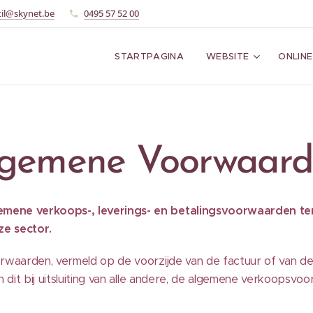
til@skynet.be
0495 57 52 00
STARTPAGINA
WEBSITE
ONLINE
gemene Voorwaar
mene verkoops-, leverings- en betalingsvoorwaarden ter
e sector.
orwaarden, vermeld op de voorzijde van de factuur of van 
en dit bij uitsluiting van alle andere, de algemene verkoops